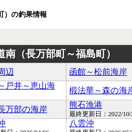
町）の釣果情報
道南（長万部町～福島町）
周辺
函館～松前海岸
～戸井～恵山海
椴法華～森の海
熊石漁港
長万部の海岸
最終更新日：2022/10/
沖
八雲沖