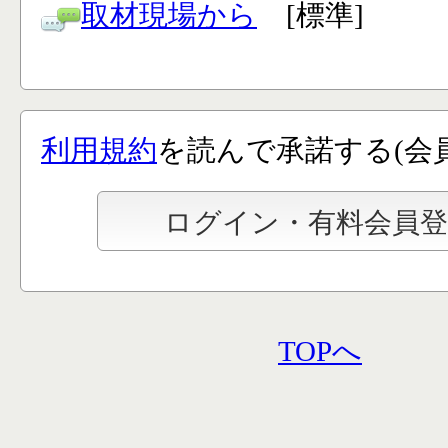
取材現場から
[標準]
利用規約
を読んで承諾する(会
TOPへ