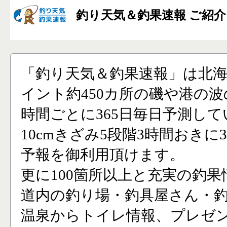
釣り天気＆釣果速報 ご紹介
「釣り天気＆釣果速報」は北
イント約450カ所の磯や港の波
時間ごとに365日毎日予測し
10cmきざみ5段階3時間おきに
予報を御利用頂けます。
更に100箇所以上と充実の釣果
道内の釣り場・釣具屋さん・
温泉からトイレ情報、プレゼ