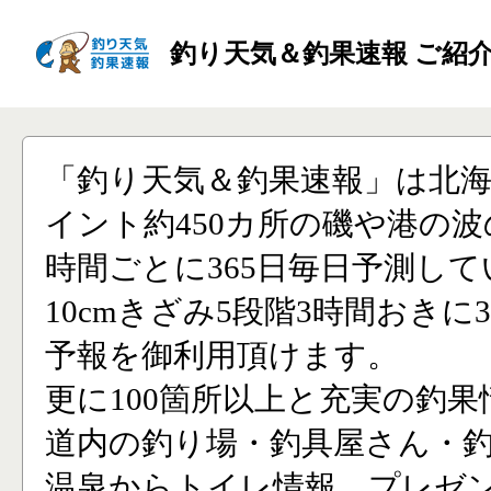
釣り天気＆釣果速報 ご紹
「釣り天気＆釣果速報」は北
イント約450カ所の磯や港の波
時間ごとに365日毎日予測し
10cmきざみ5段階3時間おきに
予報を御利用頂けます。
更に100箇所以上と充実の釣果
道内の釣り場・釣具屋さん・
温泉からトイレ情報、プレゼ