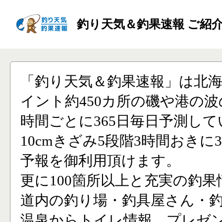
釣り天気＆釣果速報 ご紹
「釣り天気＆釣果速報」は北
イント約450カ所の磯や港の波
時間ごとに365日毎日予測し
10cmきざみ5段階3時間おきに
予報を御利用頂けます。
更に100箇所以上と充実の釣果
道内の釣り場・釣具屋さん・
温泉からトイレ情報、プレゼ