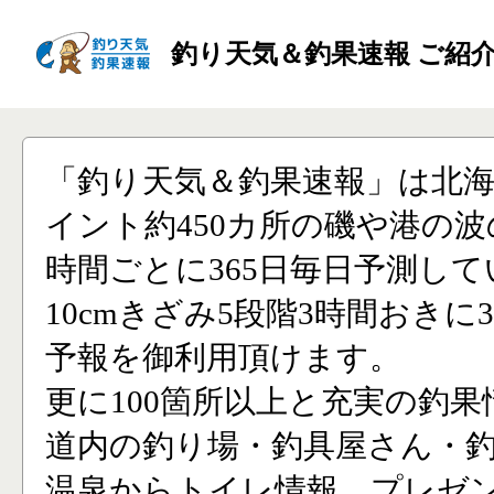
釣り天気＆釣果速報 ご紹
「釣り天気＆釣果速報」は北
イント約450カ所の磯や港の波
時間ごとに365日毎日予測し
10cmきざみ5段階3時間おきに
予報を御利用頂けます。
更に100箇所以上と充実の釣果
道内の釣り場・釣具屋さん・
温泉からトイレ情報、プレゼ