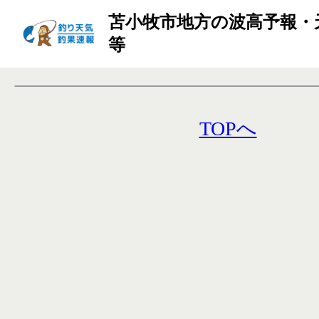
苫小牧市地方の波高予報・
等
TOPへ