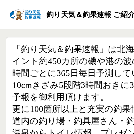
釣り天気＆釣果速報 ご紹
「釣り天気＆釣果速報」は北
イント約450カ所の磯や港の波
時間ごとに365日毎日予測し
10cmきざみ5段階3時間おきに
予報を御利用頂けます。
更に100箇所以上と充実の釣果
道内の釣り場・釣具屋さん・
温泉からトイレ情報、プレゼ