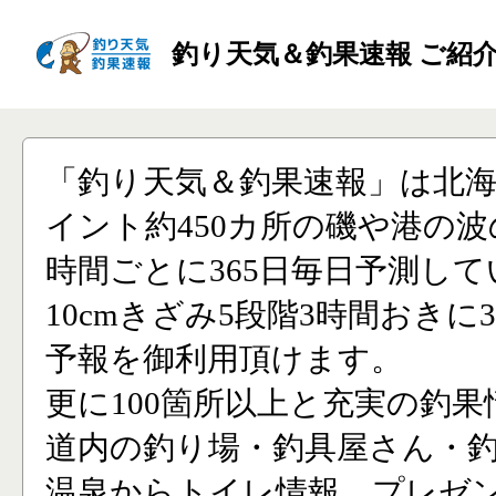
釣り天気＆釣果速報 ご紹
「釣り天気＆釣果速報」は北
イント約450カ所の磯や港の波
時間ごとに365日毎日予測し
10cmきざみ5段階3時間おきに
予報を御利用頂けます。
更に100箇所以上と充実の釣果
道内の釣り場・釣具屋さん・
温泉からトイレ情報、プレゼ