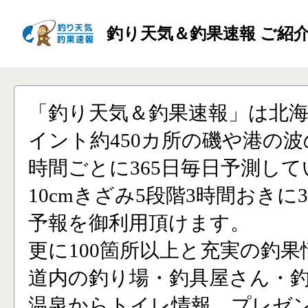
釣り天気＆釣果速報 ご紹
「釣り天気＆釣果速報」は北
イント約450カ所の磯や港の波
時間ごとに365日毎日予測し
10cmきざみ5段階3時間おきに
予報を御利用頂けます。
更に100箇所以上と充実の釣果
道内の釣り場・釣具屋さん・
温泉からトイレ情報、プレゼ