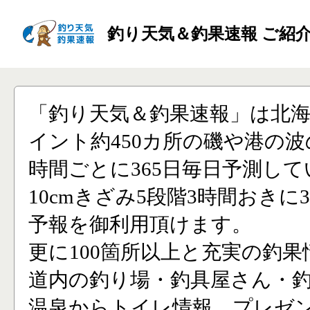
釣り天気＆釣果速報 ご紹
「釣り天気＆釣果速報」は北
イント約450カ所の磯や港の波
時間ごとに365日毎日予測し
10cmきざみ5段階3時間おきに
予報を御利用頂けます。
更に100箇所以上と充実の釣果
道内の釣り場・釣具屋さん・
温泉からトイレ情報、プレゼ