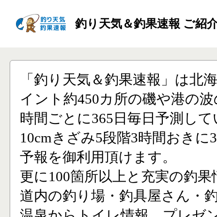
釣り天気＆釣果速報 ご紹
「釣り天気＆釣果速報」は北
イント約450カ所の磯や港の波
時間ごとに365日毎日予測し
10cmきざみ5段階3時間おきに
予報を御利用頂けます。
更に100箇所以上と充実の釣果
道内の釣り場・釣具屋さん・
温泉からトイレ情報、プレゼ