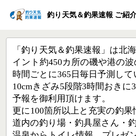
釣り天気＆釣果速報 ご紹
「釣り天気＆釣果速報」は北
イント約450カ所の磯や港の波
時間ごとに365日毎日予測し
10cmきざみ5段階3時間おきに
予報を御利用頂けます。
更に100箇所以上と充実の釣果
道内の釣り場・釣具屋さん・
温泉からトイレ情報、プレゼ