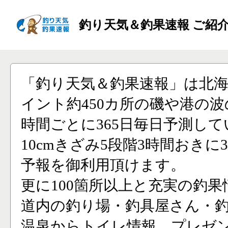
釣り天気＆釣果速報 ご紹
「釣り天気＆釣果速報」は北
イント約450カ所の磯や港の波
時間ごとに365日毎日予測し
10cmきざみ5段階3時間おきに
予報を御利用頂けます。
更に100箇所以上と充実の釣果
道内の釣り場・釣具屋さん・
温泉からトイレ情報、プレゼ