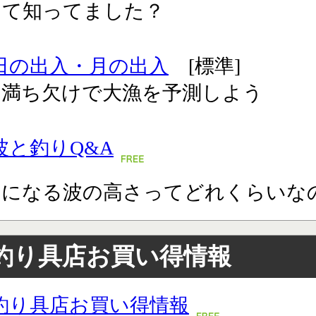
って知ってました？
日の出入・月の出入
[標準]
の満ち欠けで大漁を予測しよう
波と釣りQ&A
りになる波の高さってどれくらいな
釣り具店お買い得情報
釣り具店お買い得情報