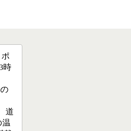
りポ
3時
での
、道
の温