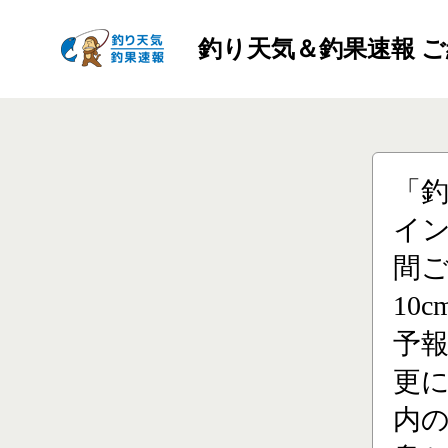
釣り天気＆釣果速報 
「
イン
間ご
10
予
更に
内