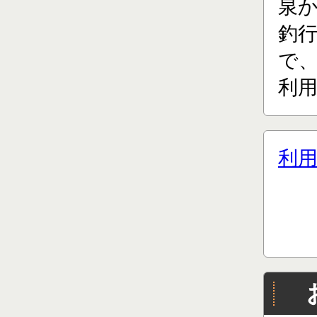
泉
釣
で、
利用
利