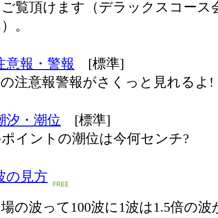
てご覧頂けます（デラックスコース
み）。
注意報・警報
[標準]
の注意報警報がさくっと見れるよ!
潮汐・潮位
[標準]
のポイントの潮位は今何センチ?
波の見方
場の波って100波に1波は1.5倍の波