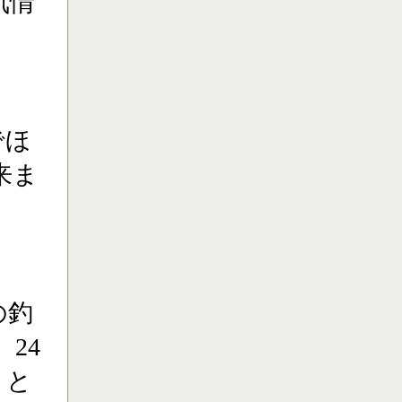
気情
でほ
来ま
の釣
24
】と