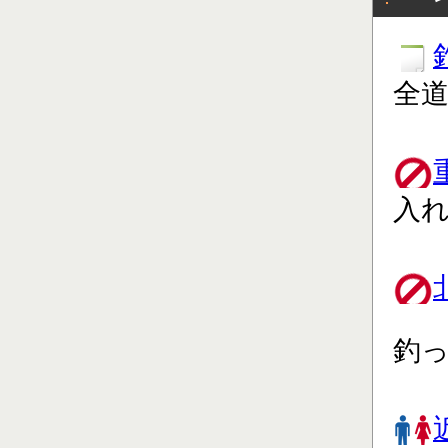
全道
入れ
釣