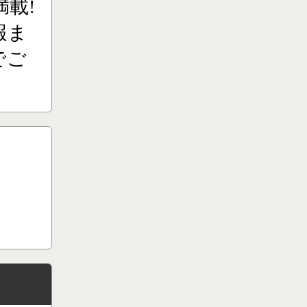
載!
報ま
でご