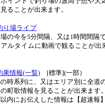
ンポイントで釣り場の波高予想や天
が見ることが出来ます。
釣り場ライブ
場の今を5分間隔、又は1時間間隔
リアルタイムに動画で観ることが出
。
釣果情報(一覧)
[標準](一部）
新の時系列に、又はエリア別に全道
の町歌情報を見ることが出来ます。 
間以内にお伝えした情報は【超速報