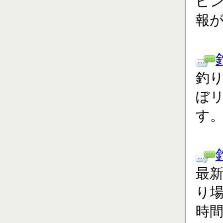
ピ
報
釣り
ぼ
す
最
り場
時