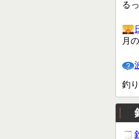
る
月
釣