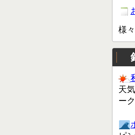
様
天
ー