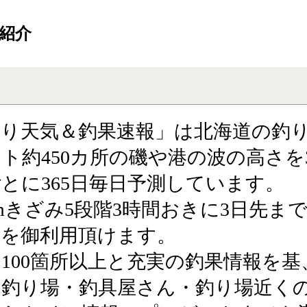
ご紹介
釣り天気＆釣果速報」は北海道の釣
ト約450カ所の磯や港の波の高さを
とに365日毎日予測しています。
cmきざみ5段階3時間おきに3日先ま
報を御利用頂けます。
100箇所以上と充実の釣果情報を基
の釣り場・釣具屋さん・釣り場近く