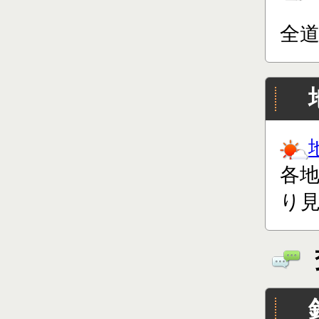
全
各
り見