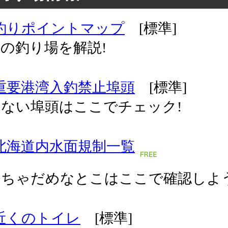
釣りポイントマップ
[標準]
の釣り場を解説!
重要港湾入釣禁止埠頭
[標準]
ない埠頭はここでチェック!
北海道内水面規制一覧
っちゃだめなとこはここで確認しよう
近くのトイレ
[標準]