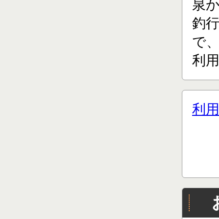
泉
釣
で、
利用
利