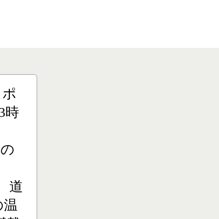
りポ
3時
での
、道
の温