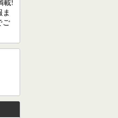
載!
報ま
でご