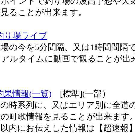
ンポイントで釣り場の波高予想や天
が見ることが出来ます。
釣り場ライブ
場の今を5分間隔、又は1時間間隔
リアルタイムに動画で観ることが出
。
釣果情報(一覧)
[標準](一部）
新の時系列に、又はエリア別に全道
の町歌情報を見ることが出来ます。 
間以内にお伝えした情報は【超速報