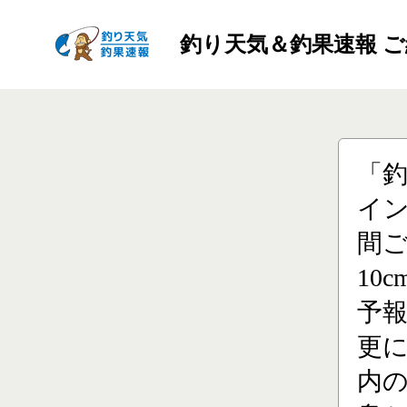
釣り天気＆釣果速報 
「
イン
間ご
10
予
更に
内