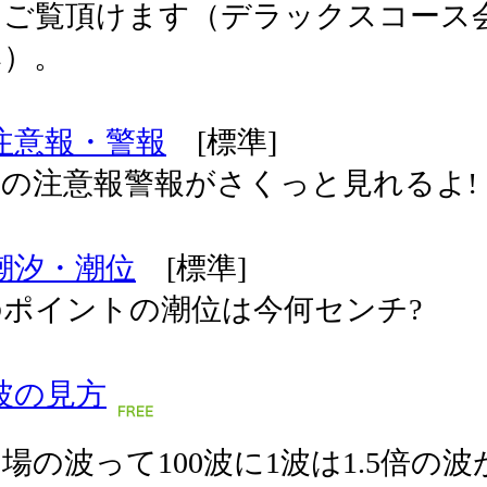
てご覧頂けます（デラックスコース
み）。
注意報・警報
[標準]
の注意報警報がさくっと見れるよ!
潮汐・潮位
[標準]
のポイントの潮位は今何センチ?
波の見方
場の波って100波に1波は1.5倍の波