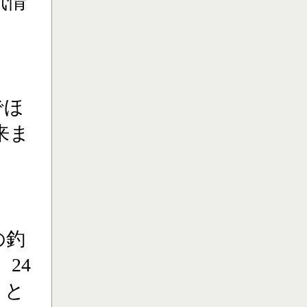
気情
でほ
来ま
の釣
24
】と