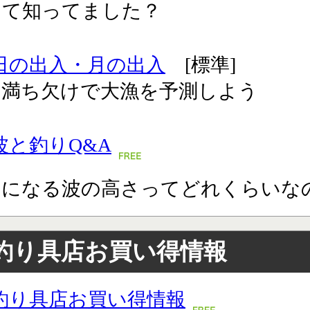
って知ってました？
日の出入・月の出入
[標準]
の満ち欠けで大漁を予測しよう
波と釣りQ&A
りになる波の高さってどれくらいな
釣り具店お買い得情報
釣り具店お買い得情報