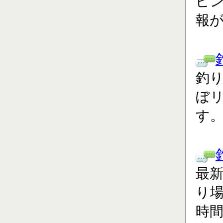
ピ
報
釣り
ぼ
す
最
り場
時