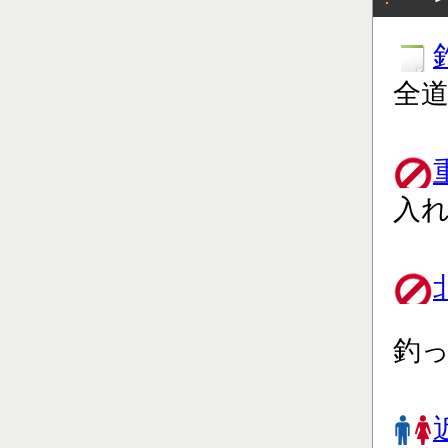
全道
入れ
釣