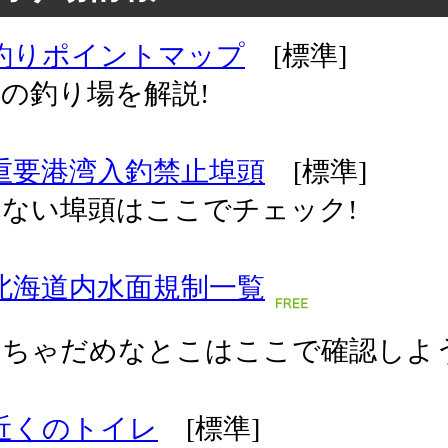
釣りポイントマップ
[標準]
の釣り場を解説!
重要港湾入釣禁止埠頭
[標準]
ない埠頭はここでチェック!
北海道内水面規制一覧
っちゃだめなとこはここで確認しよう
近くのトイレ
[標準]