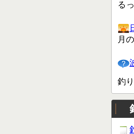
る
月
釣