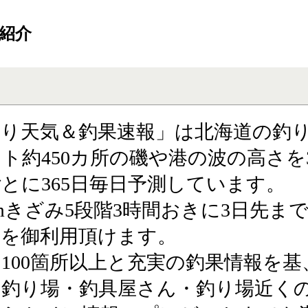
ご紹介
釣り天気＆釣果速報」は北海道の釣
ト約450カ所の磯や港の波の高さを
とに365日毎日予測しています。
cmきざみ5段階3時間おきに3日先ま
報を御利用頂けます。
100箇所以上と充実の釣果情報を基
の釣り場・釣具屋さん・釣り場近く