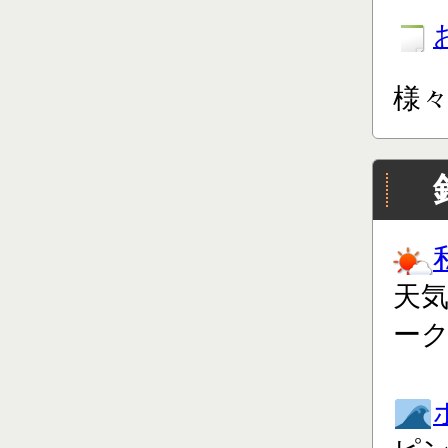
様
天
ー