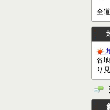
全
各
り見