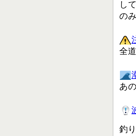
し
の
全道
あ
釣り