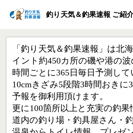
釣り天気＆釣果速報 ご紹
「釣り天気＆釣果速報」は北
イント約450カ所の磯や港の波
時間ごとに365日毎日予測し
10cmきざみ5段階3時間おきに
予報を御利用頂けます。
更に100箇所以上と充実の釣果
道内の釣り場・釣具屋さん・
温泉からトイレ情報、プレゼ