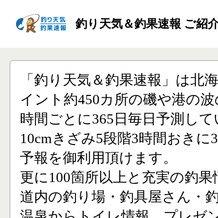
釣り天気＆釣果速報 ご紹
「釣り天気＆釣果速報」は北
イント約450カ所の磯や港の波
時間ごとに365日毎日予測し
10cmきざみ5段階3時間おきに
予報を御利用頂けます。
更に100箇所以上と充実の釣果
道内の釣り場・釣具屋さん・
温泉からトイレ情報、プレゼ