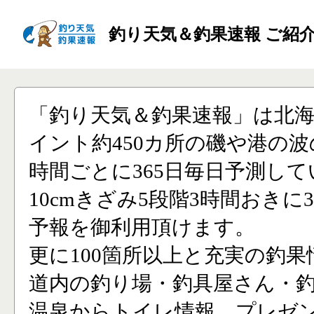
釣り天気＆釣果速報 ご紹
「釣り天気＆釣果速報」は北
イント約450カ所の磯や港の波
時間ごとに365日毎日予測し
10cmきざみ5段階3時間おきに
予報を御利用頂けます。
更に100箇所以上と充実の釣果
道内の釣り場・釣具屋さん・
温泉からトイレ情報、プレゼ