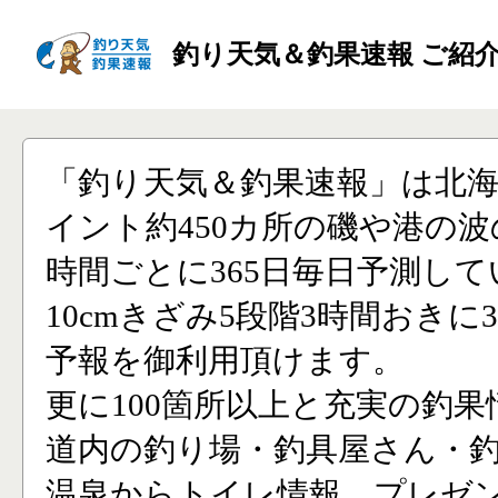
釣り天気＆釣果速報 ご紹
「釣り天気＆釣果速報」は北
イント約450カ所の磯や港の波
時間ごとに365日毎日予測し
10cmきざみ5段階3時間おきに
予報を御利用頂けます。
更に100箇所以上と充実の釣果
道内の釣り場・釣具屋さん・
温泉からトイレ情報、プレゼ