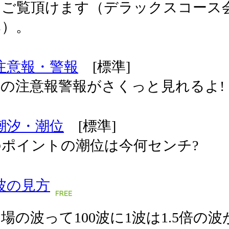
てご覧頂けます（デラックスコース
み）。
注意報・警報
[標準]
の注意報警報がさくっと見れるよ!
潮汐・潮位
[標準]
のポイントの潮位は今何センチ?
波の見方
場の波って100波に1波は1.5倍の波