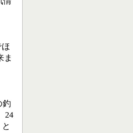
気情
でほ
来ま
の釣
24
】と