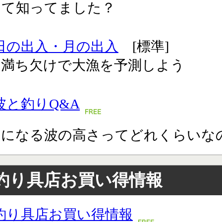
って知ってました？
日の出入・月の出入
[標準]
の満ち欠けで大漁を予測しよう
波と釣りQ&A
りになる波の高さってどれくらいな
釣り具店お買い得情報
釣り具店お買い得情報