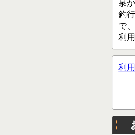
泉
釣
で、
利用
利