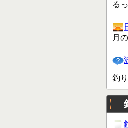
る
月
釣