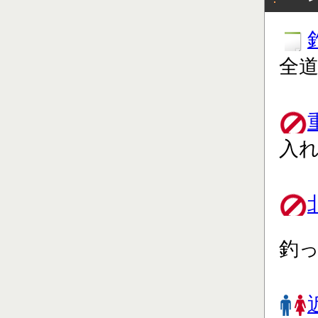
全道
入れ
釣