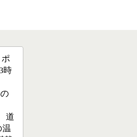
りポ
3時
での
、道
の温