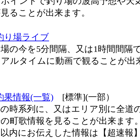
ンポイントで釣り場の波高予想や天
が見ることが出来ます。
釣り場ライブ
場の今を5分間隔、又は1時間間隔
リアルタイムに動画で観ることが出
。
釣果情報(一覧)
[標準](一部）
新の時系列に、又はエリア別に全道
の町歌情報を見ることが出来ます。 
間以内にお伝えした情報は【超速報