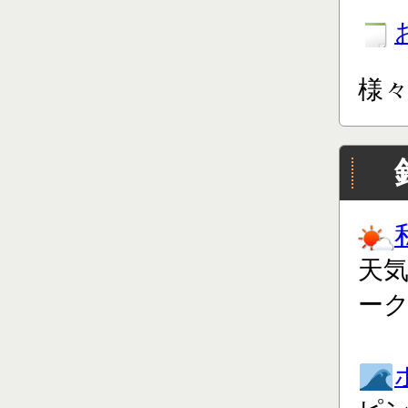
様
天
ー