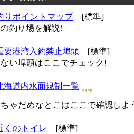
釣りポイントマップ
[標準]
の釣り場を解説!
重要港湾入釣禁止埠頭
[標準]
ない埠頭はここでチェック!
北海道内水面規制一覧
っちゃだめなとこはここで確認しよう
近くのトイレ
[標準]