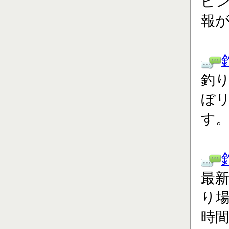
ピ
報
釣り
ぼ
す
最
り場
時