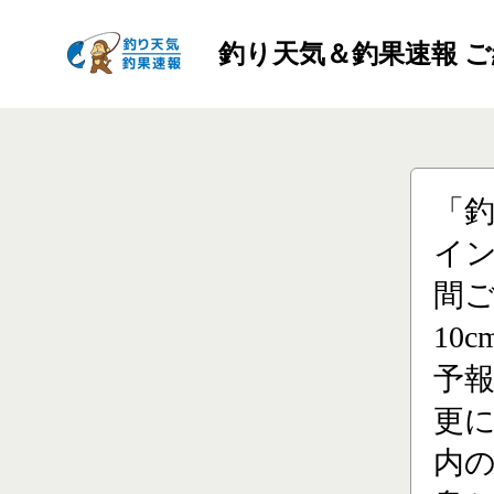
釣り天気＆釣果速報 
「
イン
間ご
10
予
更に
内