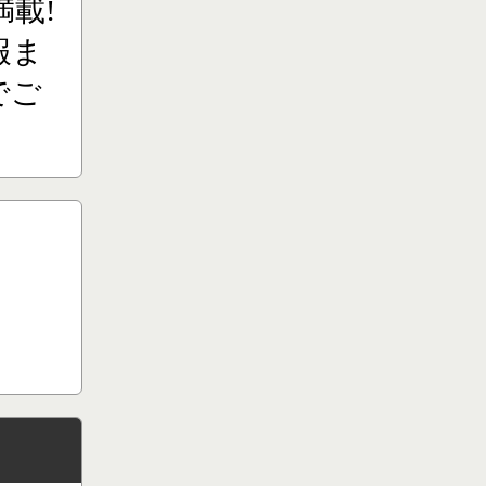
載!
報ま
でご