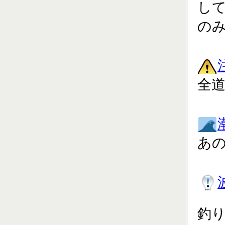
し
の
全道
あ
釣り