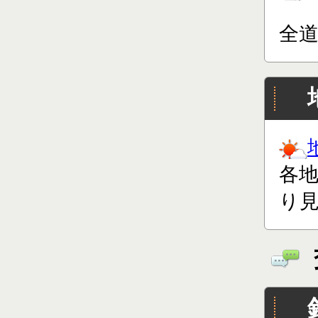
全
各
り見