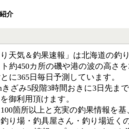
ご紹介
釣り天気＆釣果速報」は北海道の釣
ト約450カ所の磯や港の波の高さを
とに365日毎日予測しています。
cmきざみ5段階3時間おきに3日先ま
報を御利用頂けます。
100箇所以上と充実の釣果情報を基
の釣り場・釣具屋さん・釣り場近く