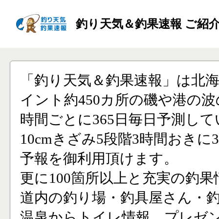
釣り天気＆釣果速報 ご紹
「釣り天気＆釣果速報」は北
イント約450カ所の磯や港の波
時間ごとに365日毎日予測し
10cmきざみ5段階3時間おきに
予報を御利用頂けます。
更に100箇所以上と充実の釣果
道内の釣り場・釣具屋さん・
温泉からトイレ情報、プレゼ