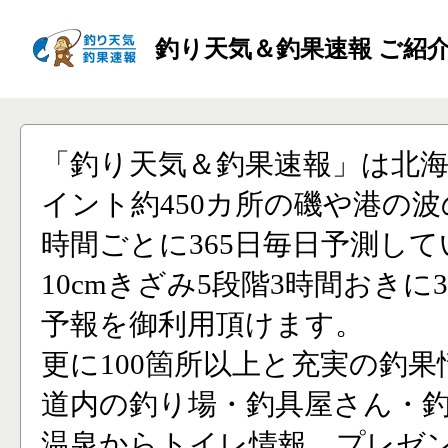
釣り天気＆釣果速報 ご紹
「釣り天気＆釣果速報」は北
イント約450カ所の磯や港の波
時間ごとに365日毎日予測し
10cmきざみ5段階3時間おきに
予報を御利用頂けます。
更に100箇所以上と充実の釣果
道内の釣り場・釣具屋さん・
温泉からトイレ情報、プレゼ