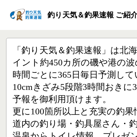
釣り天気＆釣果速報 ご紹
「釣り天気＆釣果速報」は北
イント約450カ所の磯や港の波
時間ごとに365日毎日予測し
10cmきざみ5段階3時間おきに
予報を御利用頂けます。
更に100箇所以上と充実の釣果
道内の釣り場・釣具屋さん・
温泉からトイレ情報、プレゼ