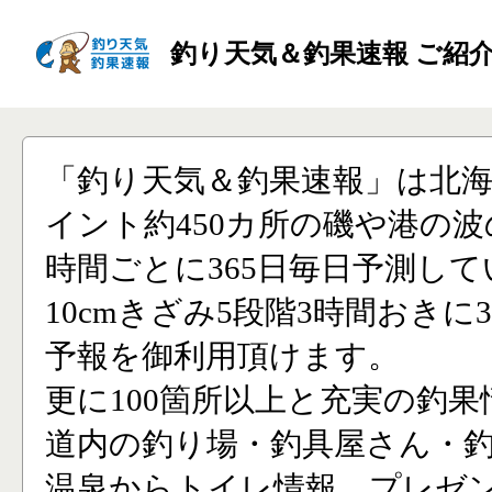
釣り天気＆釣果速報 ご紹
「釣り天気＆釣果速報」は北
イント約450カ所の磯や港の波
時間ごとに365日毎日予測し
10cmきざみ5段階3時間おきに
予報を御利用頂けます。
更に100箇所以上と充実の釣果
道内の釣り場・釣具屋さん・
温泉からトイレ情報、プレゼ