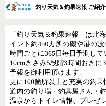
釣り天気＆釣果速報 ご紹介
「釣り天気＆釣果速報」は北
イント約450カ所の磯や港の波
時間ごとに365日毎日予測し
10cmきざみ5段階3時間おきに
予報を御利用頂けます。
更に100箇所以上と充実の釣果
道内の釣り場・釣具屋さん・
温泉からトイレ情報、プレゼ