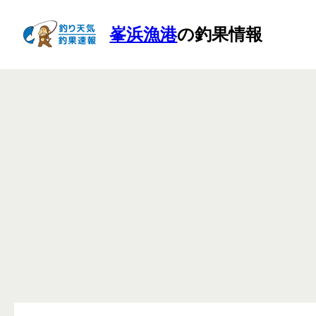
峯浜漁港
の釣果情報