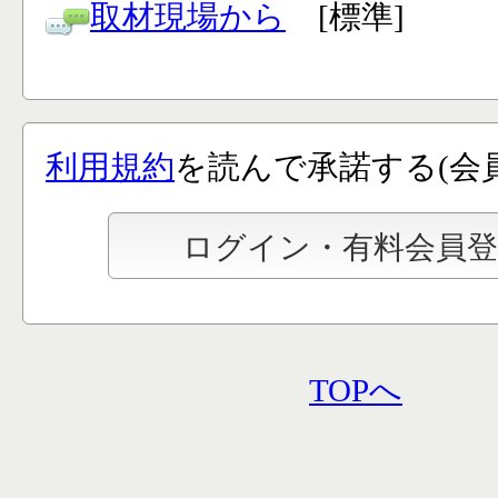
取材現場から
[標準]
利用規約
を読んで承諾する(会
TOPへ