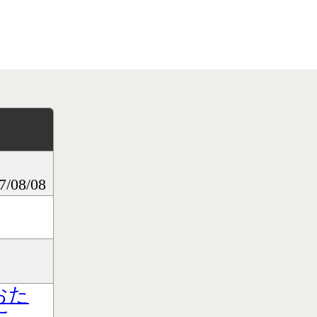
）
08/08
おた