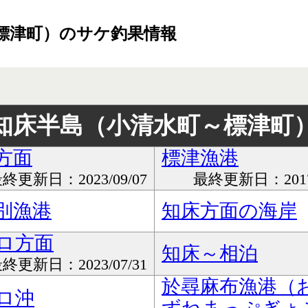
標津町）のサケ釣果情報
知床半島（小清水町～標津町
方面
標津漁港
終更新日：2023/09/07
最終更新日：2017/
別漁港
知床方面の海岸
ロ方面
知床～相泊
終更新日：2023/07/31
於尋麻布漁港（
ロ沖