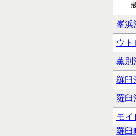
最
峯浜
ウト
薫別
羅臼
羅臼
モイ
羅臼