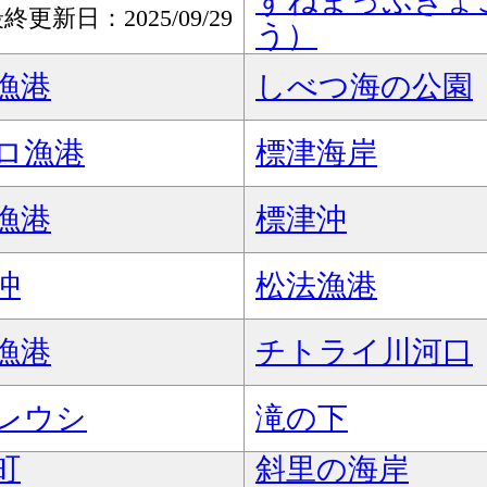
ずねまっぷぎょ
終更新日：2025/09/29
う）
漁港
しべつ海の公園
ロ漁港
標津海岸
漁港
標津沖
沖
松法漁港
漁港
チトライ川河口
レウシ
滝の下
町
斜里の海岸