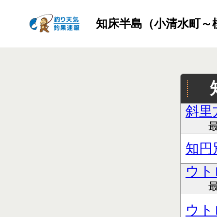
知床半島（小清水町～
斜里
最
知円
ウト
最
ウト