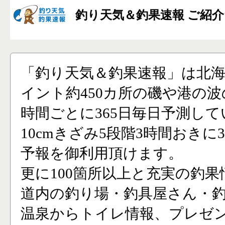
釣り天気＆釣果速報 ご紹介
「釣り天気＆釣果速報」は北
イント約450カ所の磯や港の波
時間ごとに365日毎日予測し
10cmきざみ5段階3時間おきに
予報を御利用頂けます。
更に100箇所以上と充実の釣果
道内の釣り場・釣具屋さん・
温泉からトイレ情報、プレゼ