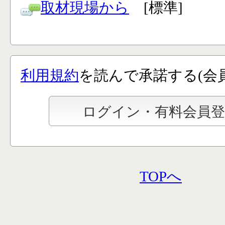
取材現場から
[標準]
利用規約
を読んで承諾する(会
TOPへ