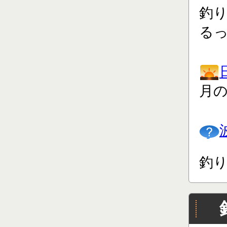
釣り
る
月
釣