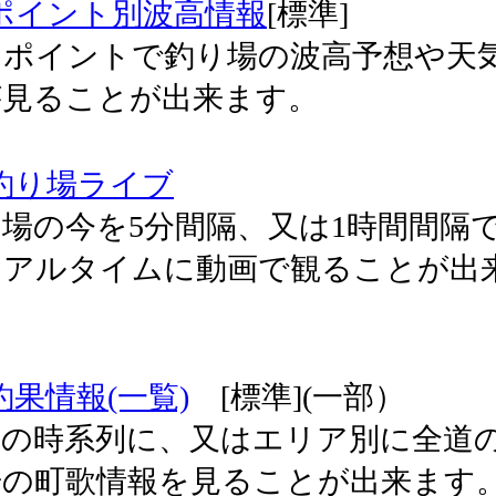
ポイント別波高情報
[標準]
ンポイントで釣り場の波高予想や天
が見ることが出来ます。
釣り場ライブ
場の今を5分間隔、又は1時間間隔
リアルタイムに動画で観ることが出
。
釣果情報(一覧)
[標準](一部）
新の時系列に、又はエリア別に全道
の町歌情報を見ることが出来ます。 