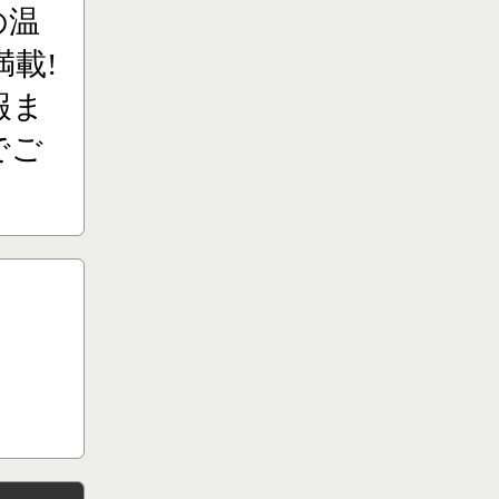
の温
載!
報ま
でご