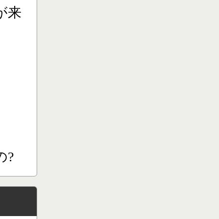
が来
の?