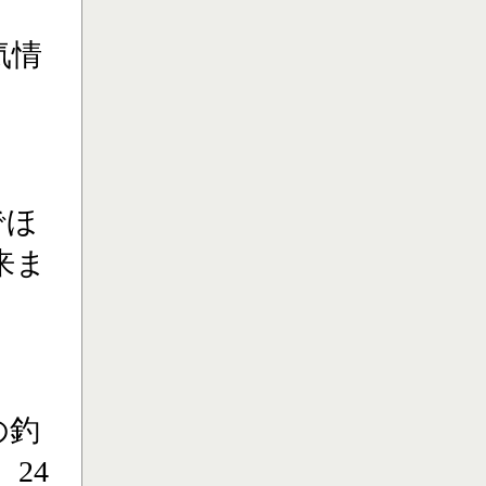
気情
でほ
来ま
の釣
24