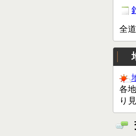
全
各
り見