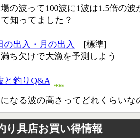
場の波って100波に1波は1.5倍の波
って知ってました？
日の出入・月の出入
[標準]
の満ち欠けで大漁を予測しよう
波と釣りQ&A
りになる波の高さってどれくらいな
釣り具店お買い得情報