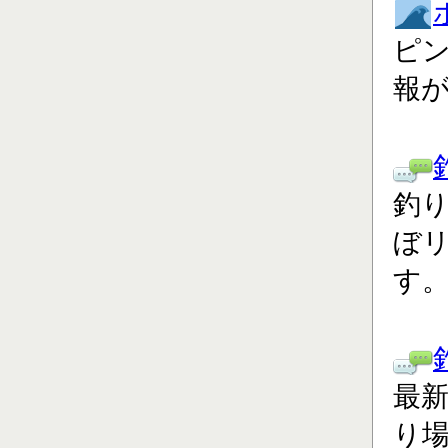
ピ
報
釣り
ぼ
す
最
り場