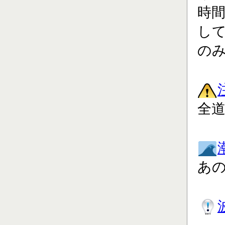
時
し
の
全道
あ