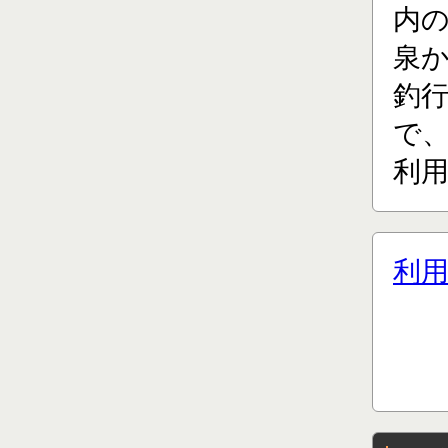
内
泉
釣
で、
利用
利