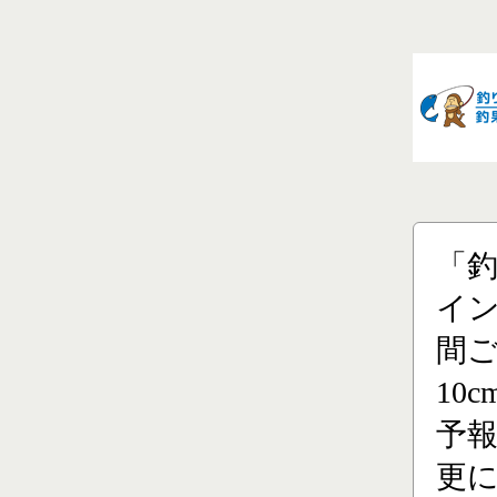
「
イン
間ご
10
予
更に