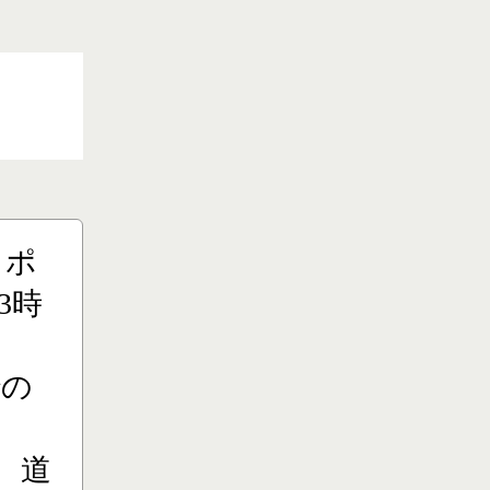
りポ
3時
での
、道