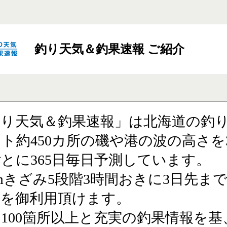
釣り天気＆釣果速報 ご紹介
釣り天気＆釣果速報」は北海道の釣
ト約450カ所の磯や港の波の高さを
とに365日毎日予測しています。
cmきざみ5段階3時間おきに3日先ま
報を御利用頂けます。
100箇所以上と充実の釣果情報を基