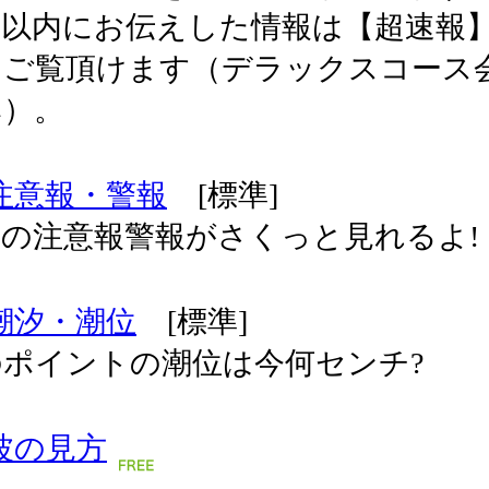
間以内にお伝えした情報は【超速報
てご覧頂けます（デラックスコース
み）。
注意報・警報
[標準]
の注意報警報がさくっと見れるよ!
潮汐・潮位
[標準]
のポイントの潮位は今何センチ?
波の見方