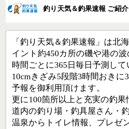
釣り天気＆釣果速報 ご紹介
「釣り天気＆釣果速報」は北
イント約450カ所の磯や港の波
時間ごとに365日毎日予測し
10cmきざみ5段階3時間おきに
予報を御利用頂けます。
更に100箇所以上と充実の釣果
道内の釣り場・釣具屋さん・
温泉からトイレ情報、プレゼ