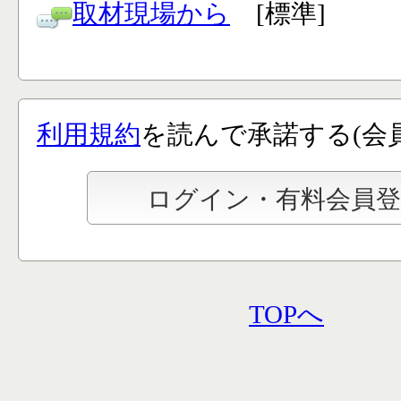
取材現場から
[標準]
利用規約
を読んで承諾する(会
TOPへ