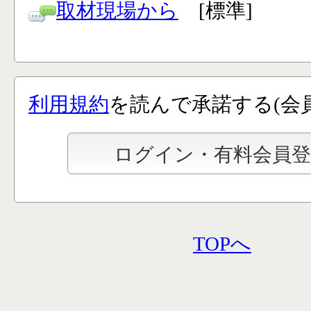
取材現場から
[標準]
利用規約
を読んで承諾する(会
TOPへ