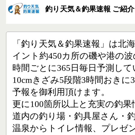
釣り天気＆釣果速報 ご紹介
「釣り天気＆釣果速報」は北
イント約450カ所の磯や港の波
時間ごとに365日毎日予測し
10cmきざみ5段階3時間おきに
予報を御利用頂けます。
更に100箇所以上と充実の釣果
道内の釣り場・釣具屋さん・
温泉からトイレ情報、プレゼ