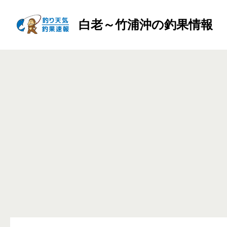
白老～竹浦沖の釣果情報