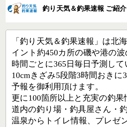
釣り天気＆釣果速報 ご紹介
「釣り天気＆釣果速報」は北
イント約450カ所の磯や港の波
時間ごとに365日毎日予測し
10cmきざみ5段階3時間おきに
予報を御利用頂けます。
更に100箇所以上と充実の釣果
道内の釣り場・釣具屋さん・
温泉からトイレ情報、プレゼ