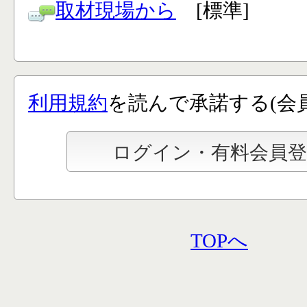
取材現場から
[標準]
利用規約
を読んで承諾する(会
TOPへ