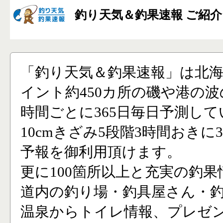
釣り天気＆釣果速報 ご紹介
「釣り天気＆釣果速報」は北
イント約450カ所の磯や港の波
時間ごとに365日毎日予測し
10cmきざみ5段階3時間おきに
予報を御利用頂けます。
更に100箇所以上と充実の釣果
道内の釣り場・釣具屋さん・
温泉からトイレ情報、プレゼ