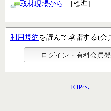
取材現場から
[標準]
利用規約
を読んで承諾する(会
TOPへ