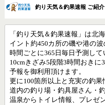
釣り天気＆釣果速報 ご紹介
「釣り天気＆釣果速報」は北
イント約450カ所の磯や港の波
時間ごとに365日毎日予測し
10cmきざみ5段階3時間おきに
予報を御利用頂けます。
更に100箇所以上と充実の釣果
道内の釣り場・釣具屋さん・
温泉からトイレ情報、プレゼ