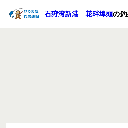
石狩湾新港 花畔埠頭
の釣