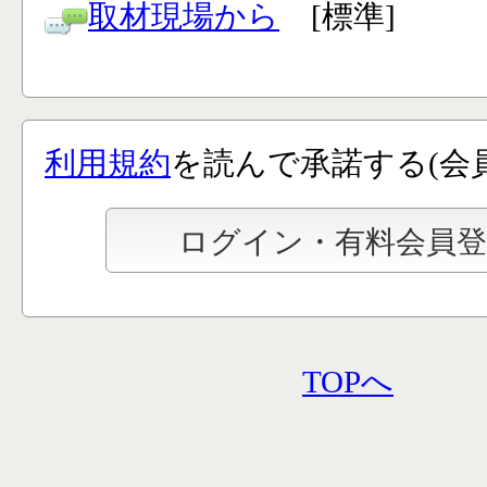
取材現場から
[標準]
利用規約
を読んで承諾する(会
TOPへ