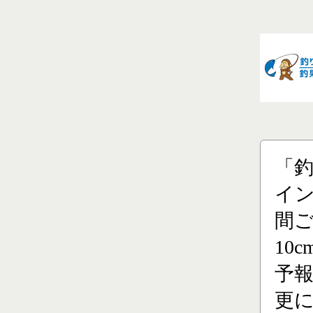
「
イン
間ご
10
予
更に