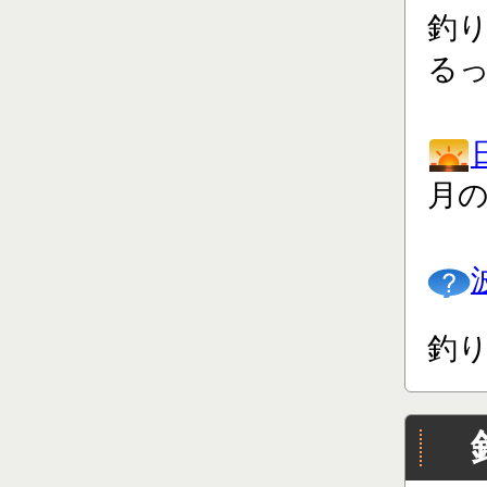
釣り
る
月
釣