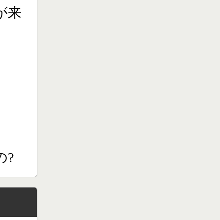
が来
の?