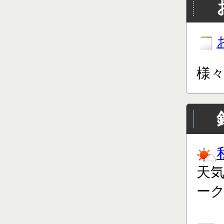
様
天
ー