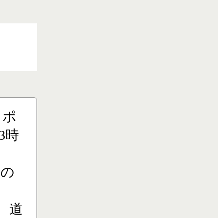
りポ
3時
での
、道