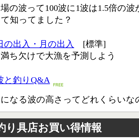
場の波って100波に1波は1.5倍の波
って知ってました？
日の出入・月の出入
[標準]
の満ち欠けで大漁を予測しよう
波と釣りQ&A
りになる波の高さってどれくらいな
釣り具店お買い得情報