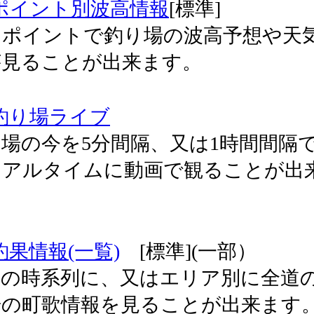
ポイント別波高情報
[標準]
ンポイントで釣り場の波高予想や天
が見ることが出来ます。
釣り場ライブ
場の今を5分間隔、又は1時間間隔
リアルタイムに動画で観ることが出
。
釣果情報(一覧)
[標準](一部）
新の時系列に、又はエリア別に全道
の町歌情報を見ることが出来ます。 