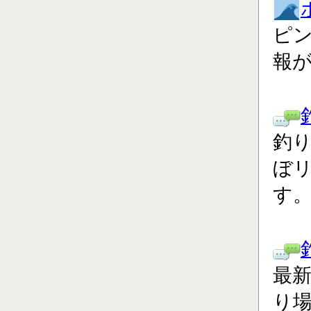
ピ
報
釣り
ぼ
す
最
り場