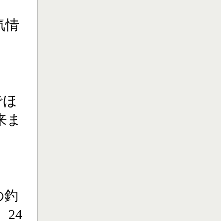
気情
でほ
来ま
の釣
24