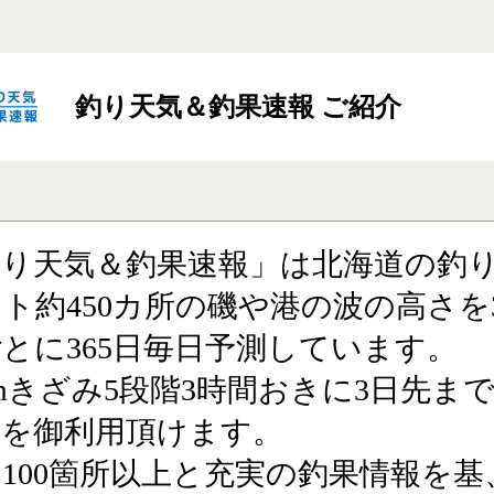
釣り天気＆釣果速報 ご紹介
釣り天気＆釣果速報」は北海道の釣
ト約450カ所の磯や港の波の高さを
とに365日毎日予測しています。
cmきざみ5段階3時間おきに3日先ま
報を御利用頂けます。
100箇所以上と充実の釣果情報を基