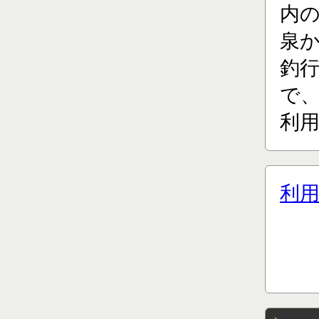
内
泉
釣
で、
利用
利