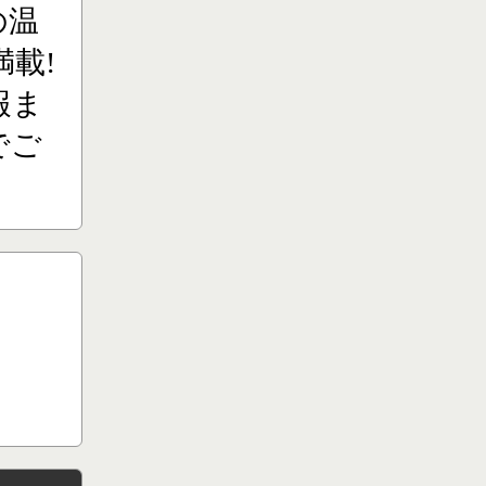
の温
載!
報ま
でご