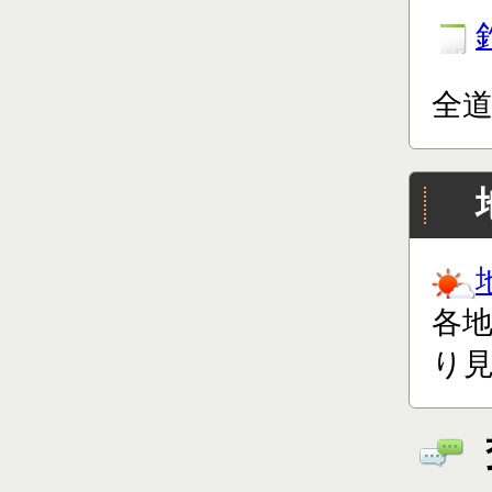
全
各
り見