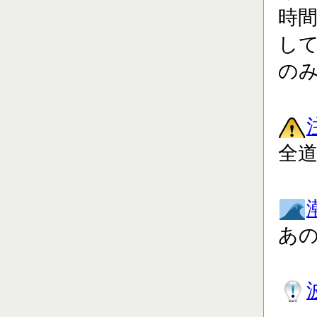
時
し
の
全道
あ