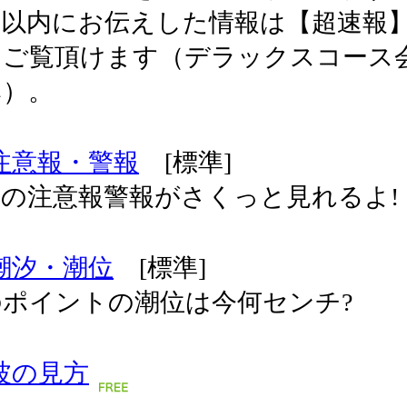
間以内にお伝えした情報は【超速報
てご覧頂けます（デラックスコース
み）。
注意報・警報
[標準]
の注意報警報がさくっと見れるよ!
潮汐・潮位
[標準]
のポイントの潮位は今何センチ?
波の見方