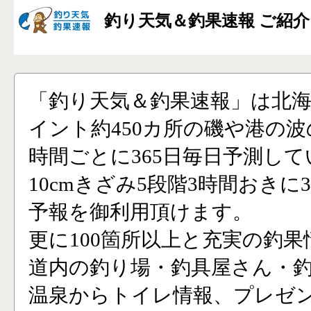
釣り天気＆釣果速報 ご紹介
「釣り天気＆釣果速報」は北
イント約450カ所の磯や港の波
時間ごとに365日毎日予測し
10cmきざみ5段階3時間おきに
予報を御利用頂けます。
更に100箇所以上と充実の釣果
道内の釣り場・釣具屋さん・
温泉からトイレ情報、プレゼ