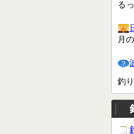
る
月
釣