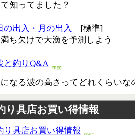
って知ってました？
日の出入・月の出入
[標準]
の満ち欠けで大漁を予測しよう
波と釣りQ&A
りになる波の高さってどれくらいな
釣り具店お買い得情報
釣り具店お買い得情報