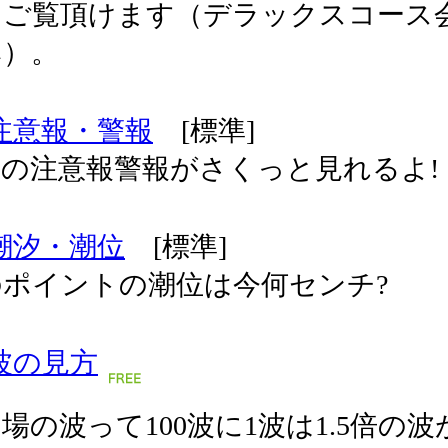
てご覧頂けます（デラックスコース
み）。
注意報・警報
[標準]
の注意報警報がさくっと見れるよ!
潮汐・潮位
[標準]
のポイントの潮位は今何センチ?
波の見方
場の波って100波に1波は1.5倍の波