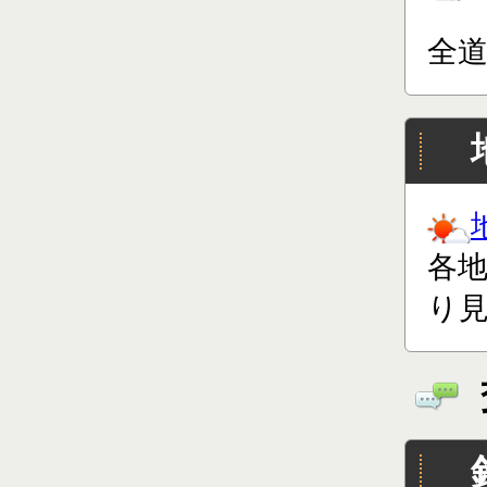
全
各
り見