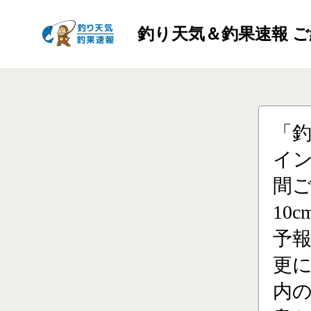
釣り天気＆釣果速報 
「
イン
間ご
10
予
更に
内