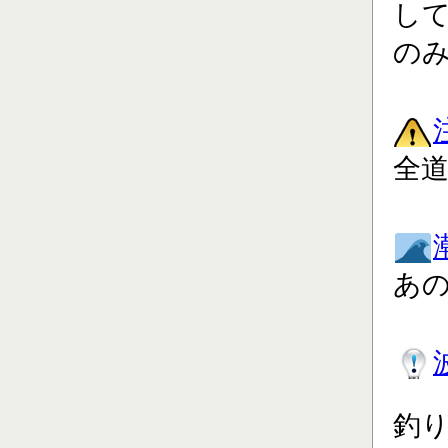
し
の
全道
あ
釣り