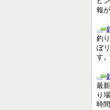
ピ
報
釣り
ぼ
す
最
り場
時