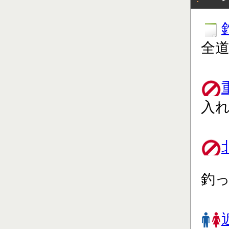
全道
入れ
釣