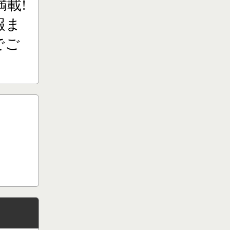
載!
報ま
でご