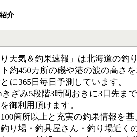
ご紹介
釣り天気＆釣果速報」は北海道の釣
ト約450カ所の磯や港の波の高さを
とに365日毎日予測しています。
cmきざみ5段階3時間おきに3日先ま
報を御利用頂けます。
100箇所以上と充実の釣果情報を基
の釣り場・釣具屋さん・釣り場近く