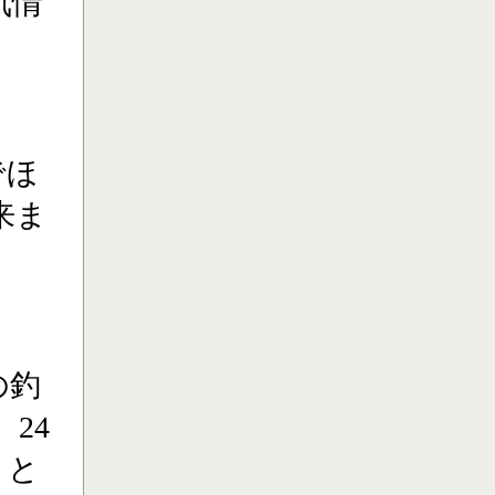
気情
でほ
来ま
の釣
24
】と