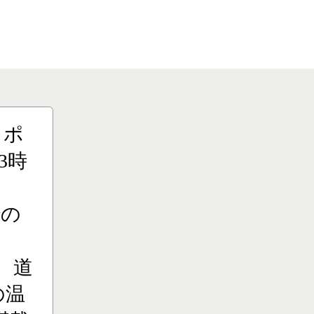
りポ
3時
での
、道
の温