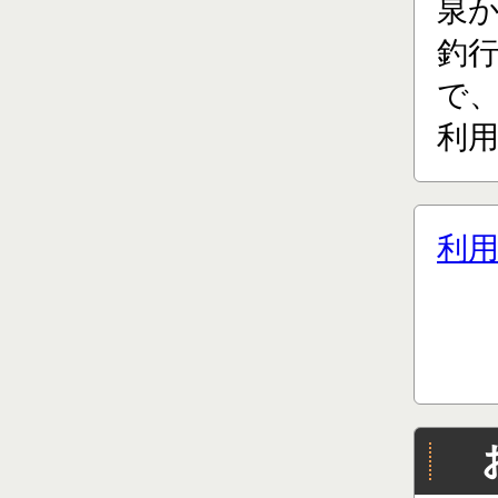
泉
釣
で、
利用
利