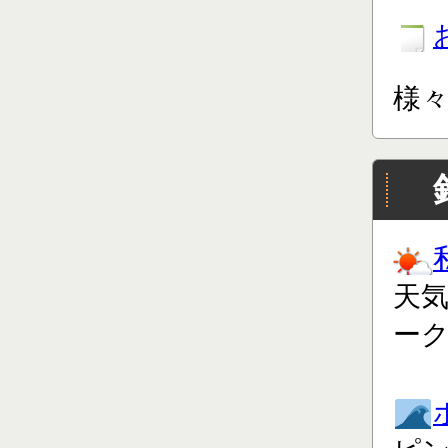
様
天
ー