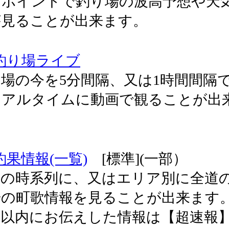
ンポイントで釣り場の波高予想や天
が見ることが出来ます。
釣り場ライブ
場の今を5分間隔、又は1時間間隔
リアルタイムに動画で観ることが出
。
釣果情報(一覧)
[標準](一部）
新の時系列に、又はエリア別に全道
の町歌情報を見ることが出来ます。 
間以内にお伝えした情報は【超速報