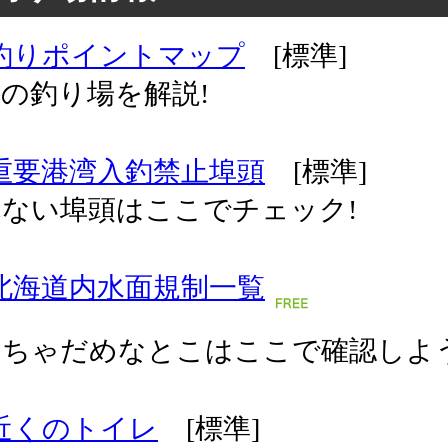
釣りポイントマップ
[標準]
の釣り場を解説!
重要港湾入釣禁止埠頭
[標準]
ない埠頭はここでチェック!
北海道内水面規制一覧
っちゃだめなとこはここで確認しよう
近くのトイレ
[標準]