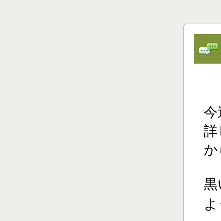
今
詳
か
黒
よ