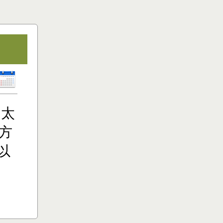
。
（太
方
以