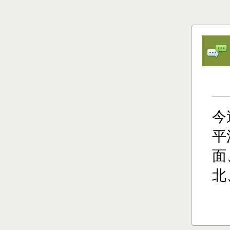
今
平
面
北