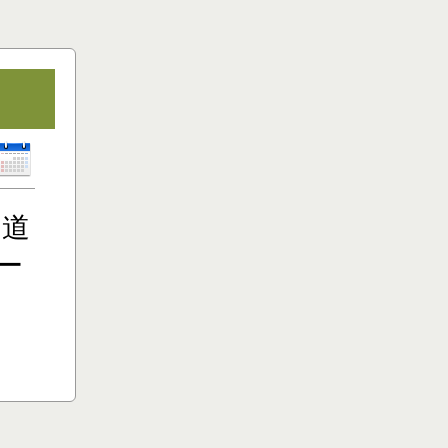
。
（道
ー