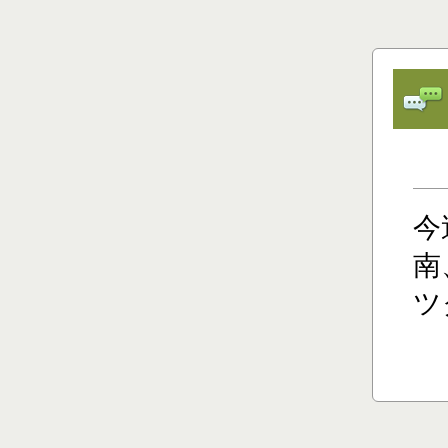
今
南
ツ